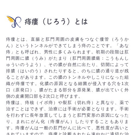
痔瘻（じろう）とは
痔瘻とは、直腸と肛門周囲の皮膚をつなぐ瘻管（ろうか
ん）というトンネルができてしまう痔のことです。「あな
痔」とも呼ばれ、男性に多くみられます。初期の段階は肛
門周囲に膿（うみ）がたまり（肛門周囲膿瘍：こうもんし
ゅういのうよう）、その膿が自然に出たり、切開によって
排膿（はいのう）されたりすると、のちに膿の通り道が残
ることがあります。この膿のトンネルやしこりになった組
織が痔瘻です。化膿の原因となる細菌が侵入する穴を1次
口（原発口）、膿がたまる部分を原発巣、膿が出ていく外
側の皮膚開口部を2次口と呼びます。
痔瘻は、痔核（イボ痔）や裂肛（切れ痔）と異なり、薬で
治すことはできず、治療には手術が必要となります。手術
を行わずに長年放置してしまうと肛門変形の原因になった
り、まれにがん化（痔瘻がん）したりすることもありま
す。痔瘻がんは一般の肛門がんに比べて、悪性度が高いと
されていますので、痔瘻と診断されたら速やかに適切な治