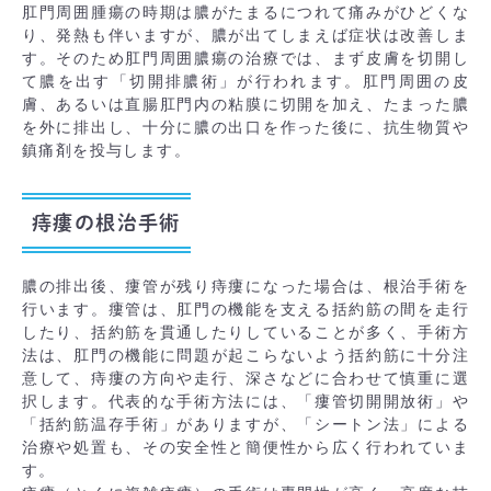
肛門周囲腫瘍の時期は膿がたまるにつれて痛みがひどくな
り、発熱も伴いますが、膿が出てしまえば症状は改善しま
す。そのため肛門周囲膿瘍の治療では、まず皮膚を切開し
て膿を出す「切開排膿術」が行われます。肛門周囲の皮
膚、あるいは直腸肛門内の粘膜に切開を加え、たまった膿
を外に排出し、十分に膿の出口を作った後に、抗生物質や
鎮痛剤を投与します。
痔瘻の根治手術
膿の排出後、瘻管が残り痔瘻になった場合は、根治手術を
行います。瘻管は、肛門の機能を支える括約筋の間を走行
したり、括約筋を貫通したりしていることが多く、手術方
法は、肛門の機能に問題が起こらないよう括約筋に十分注
意して、痔瘻の方向や走行、深さなどに合わせて慎重に選
択します。代表的な手術方法には、「瘻管切開開放術」や
「括約筋温存手術」がありますが、「シートン法」による
治療や処置も、その安全性と簡便性から広く行われていま
す。