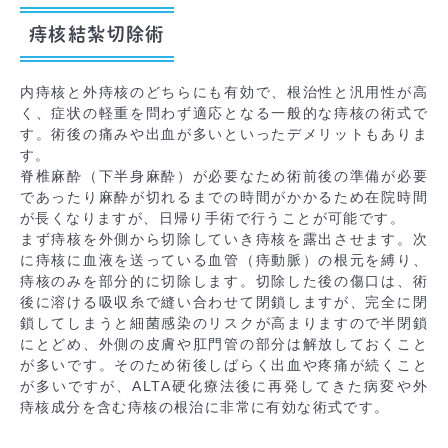
痔核結紮切除術
内痔核と外痔核のどちらにも有効で、根治性と汎用性が高
く、症状の軽重を問わず適応となる一般的な痔核の術式で
す。術後の痛みや出血が多いといったデメリットもありま
す。
脊椎麻酔（下半身麻酔）が必要なため術前後の準備が必要
であったり麻酔が切れるまでの時間がかかるため在院時間
が長くなりますが、日帰り手術で行うことが可能です。
まず痔核を外側から切除していき痔核を露出させます。次
に痔核に血液を送っている血管（痔動脈）の根元を縛り、
痔核のみを部分的に切除します。切除した後の傷口は、術
後に溶ける吸収糸で縫い合わせて閉鎖しますが、完全に閉
鎖してしまうと細菌感染のリスクが高まりますので半閉鎖
にとどめ、外側の皮膚や肛門管の部分は解放しておくこと
が多いです。そのため術後しばらく出血や疼痛が続くこと
が多いですが、ALTA硬化療法後に再発してきた病変や外
痔核成分を含む痔核の根治に非常に有効な術式です。