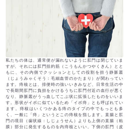
私たちの体は、通常便が漏れないように肛門は閉じていま
すが、それには肛門括約筋（こうもんかつやくきん）とと
もに、その内側でクッションとしての役割を担う静脈叢
（じょうみゃくそう：毛細血管のかたまり）が関わってい
ます。痔核とは、排便時の強いいきみなど、日常生活の中
で長期間肛門に負担をかけるうちに肛門付近の血行が悪く
なり、静脈叢がうっ血してこぶ状に拡張したものをいいま
す。形状がイボに似ているため「イボ痔」とも呼ばれてい
ます。痔核はいくつかある痔のタイプの中でもっとも多
く、一般に「痔」というとこの痔核を指します。直腸と肛
門の境目（歯状線：しじょうせん）よりも上側の直腸（粘
膜）部分に発生するものを内痔核といい、下側の肛門（皮