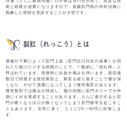
痔瘻（とくに複雑痔瘻）の手術は専門性が高く、高度な技
術と経験が必要になりますので、直腸肛門部の外科治療に
熟練した医師を受診することが大切です。
裂肛（れっこう）とは
便秘や下痢によって肛門上皮（肛門出口付近の皮膚）が切
れたり裂けたりする病態のことで、一般的に「切れ痔」と
呼ばれています。排便時に出血や痛みを伴います。発症後
数日で回復する急性裂肛と、裂肛を繰り返すことで傷が深
くなり、やがて潰瘍になってしまう慢性裂肛があります。
慢性裂肛では痛みが持続し、傷の内側に肛門ポリープや外
側にイボを形成することがあります。さらに進行すると肛
門が硬くなり出口が狭くなってしまう肛門狭窄を起こすこ
ともあります。女性に多く、とくに20～40代に好発しま
す。