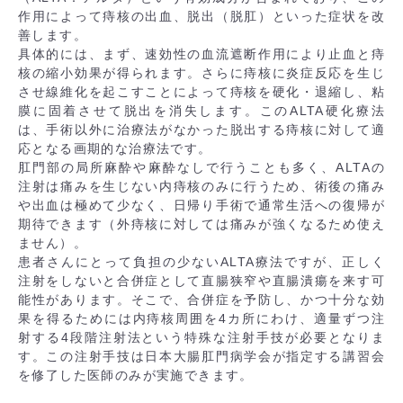
作用によって痔核の出血、脱出（脱肛）といった症状を改
善します。
具体的には、まず、速効性の血流遮断作用により止血と痔
核の縮小効果が得られます。さらに痔核に炎症反応を生じ
させ線維化を起こすことによって痔核を硬化・退縮し、粘
膜に固着させて脱出を消失します。このALTA硬化療法
は、手術以外に治療法がなかった脱出する痔核に対して適
応となる画期的な治療法です。
肛門部の局所麻酔や麻酔なしで行うことも多く、ALTAの
注射は痛みを生じない内痔核のみに行うため、術後の痛み
や出血は極めて少なく、日帰り手術で通常生活への復帰が
期待できます（外痔核に対しては痛みが強くなるため使え
ません）。
患者さんにとって負担の少ないALTA療法ですが、正しく
注射をしないと合併症として直腸狭窄や直腸潰瘍を来す可
能性があります。そこで、合併症を予防し、かつ十分な効
果を得るためには内痔核周囲を4カ所にわけ、適量ずつ注
射する4段階注射法という特殊な注射手技が必要となりま
す。この注射手技は日本大腸肛門病学会が指定する講習会
を修了した医師のみが実施できます。