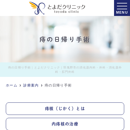
MENU
痔の日帰り手術
痔の日帰り手術｜とよだクリニック｜羽曳野市の消化器内科・外科・消化器外
科・肛門外科
ホーム
診療案内
痔の日帰り手術
痔核（じかく）とは
内痔核の治療