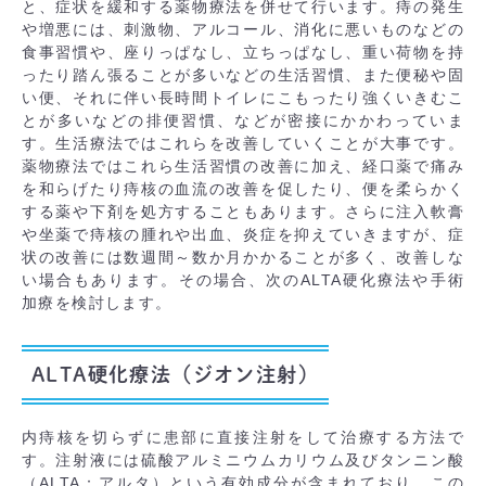
と、症状を緩和する薬物療法を併せて行います。痔の発生
や増悪には、刺激物、アルコール、消化に悪いものなどの
食事習慣や、座りっぱなし、立ちっぱなし、重い荷物を持
ったり踏ん張ることが多いなどの生活習慣、また便秘や固
い便、それに伴い長時間トイレにこもったり強くいきむこ
とが多いなどの排便習慣、などが密接にかかわっていま
す。生活療法ではこれらを改善していくことが大事です。
薬物療法ではこれら生活習慣の改善に加え、経口薬で痛み
を和らげたり痔核の血流の改善を促したり、便を柔らかく
する薬や下剤を処方することもあります。さらに注入軟膏
や坐薬で痔核の腫れや出血、炎症を抑えていきますが、症
状の改善には数週間～数か月かかることが多く、改善しな
い場合もあります。その場合、次のALTA硬化療法や手術
加療を検討します。
ALTA硬化療法（ジオン注射）
内痔核を切らずに患部に直接注射をして治療する方法で
す。注射液には硫酸アルミニウムカリウム及びタンニン酸
（ALTA：アルタ）という有効成分が含まれており、この